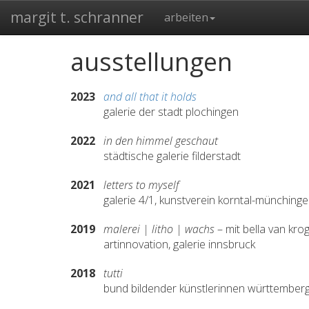
margit t. schranner
arbeiten
ausstellungen
2023
and all that it holds
galerie der stadt plochingen
2022
in den himmel geschaut
städtische galerie filderstadt
2021
letters to myself
galerie 4/1, kunstverein korntal-münchingen
2019
malerei | litho | wachs
– mit bella van kro
artinnovation, galerie innsbruck
2018
tutti
bund bildender künstlerinnen württembergs 