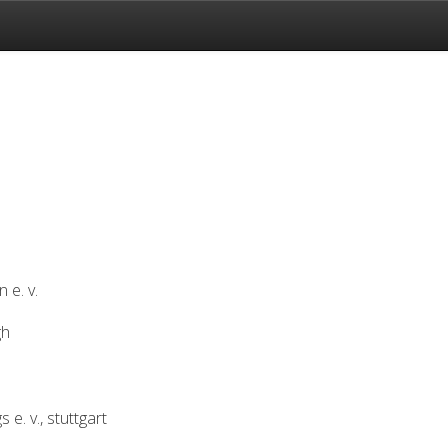
 e. v.
gh
e. v., stuttgart