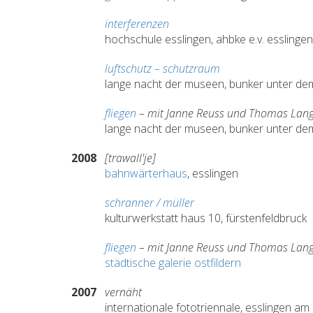
interferenzen
hochschule esslingen, ahbke e.v. esslinge
luftschutz – schutzraum
lange nacht der museen, bunker unter dem 
fliegen
– mit Janne Reuss und Thomas Lan
lange nacht der museen, bunker unter dem 
2008
[trawall'je]
bahnwärterhaus
, esslingen
schranner / müller
kulturwerkstatt haus 10, fürstenfeldbruck
fliegen
– mit Janne Reuss und Thomas Lan
städtische galerie ostfildern
2007
vernäht
internationale fototriennale, esslingen am