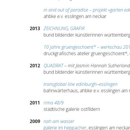
in and out of paradise – projekt »garten e
ahbke e.v. esslingen am neckar
2013
ZEICHNUNG, GRAFIK
bund bildender künstlerinnen württembergs 
10 jahre gruengeschoent* – werkschau 20
druckgrafisches atelier gruengeschoent*,
2012
QUADRAT
– mit Jasmin Hannah Sutherland
bund bildender künstlerinnen württembergs 
transglobal line edinburgh–esslingen
bahnwärterhaus, ahbke e.v. esslingen am 
2011
rima 48/9
städtische galerie ostfildern
2009
nah am wasser
galerie im heppächer
, esslingen am necka