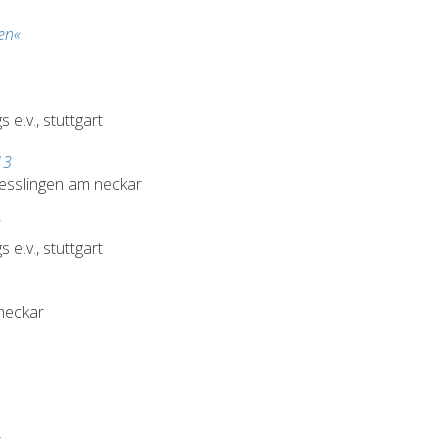
den«
e.v., stuttgart
13
 esslingen am neckar
e.v., stuttgart
neckar
r