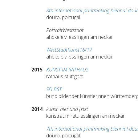
8th international printmaking biennal dou
douro, portugal
PortraitWeststadt
ahbke e.v. esslingen am neckar
WestStadtKunst16/17
ahbke e.v. esslingen am neckar
2015
KUNST IM RATHAUS
rathaus stuttgart
SELBST
bund bildender künstlerinnen württembergs 
2014
kunst. hier und jetzt
kunstraum rett, esslingen am neckar
7th international printmaking biennial do
douro, portugal