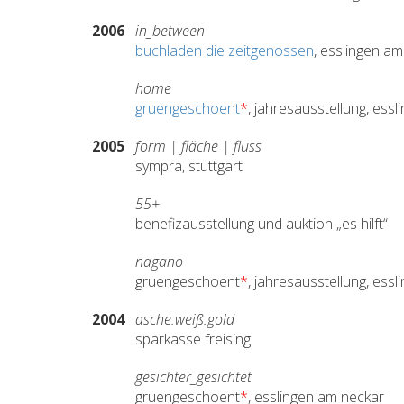
2006
in_between
buchladen die zeitgenossen
, esslingen a
home
gruengeschoent
*
, jahresausstellung, ess
2005
form | fläche | fluss
sympra, stuttgart
55+
benefizausstellung und auktion „es hilft“
nagano
gruengeschoent
*
, jahresausstellung, ess
2004
asche.weiß.gold
sparkasse freising
gesichter_gesichtet
gruengeschoent
*
, esslingen am neckar