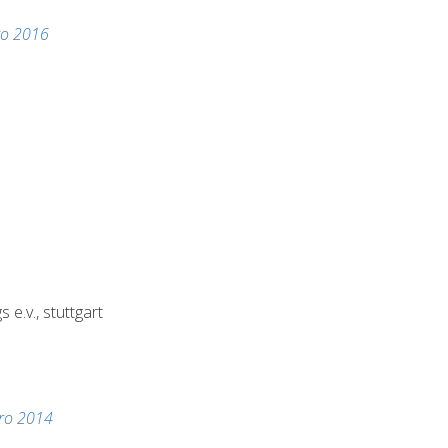
ro 2016
e.v., stuttgart
uro 2014