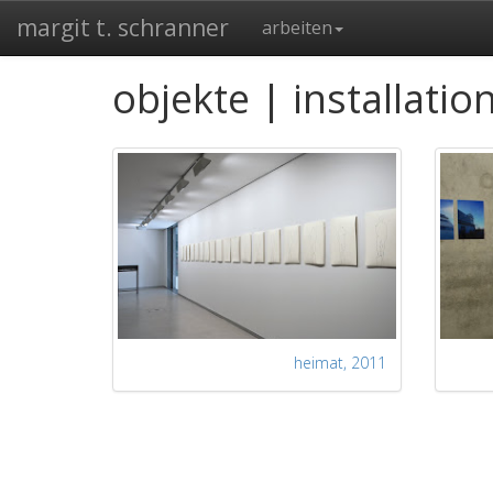
margit t. schranner
arbeiten
objekte | installatio
heimat
, 2011