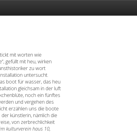
tickt mit worten wie
 gefüllt mit heu, wirken
kunsthistoriker zu wort
stallation untersucht.
 das boot für wasser, das heu
allation gleichsam in der luft
kchenblüte, noch ein fünftes
s werden und vergehen des
leicht erzählen uns die boote
der künstlerin, nämlich die
ise, von zerbrechlichkeit
 im kulturverein haus 10,