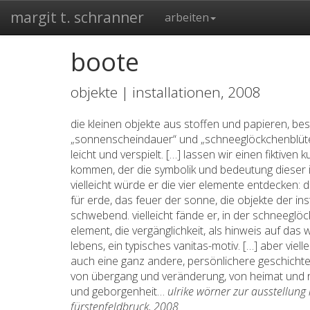
margit t. schranner
arbeiten
boote
objekte | installationen, 2008
die kleinen objekte aus stoffen und papieren, bes
„sonnenscheindauer“ und „schneeglöckchenblüte“,
leicht und verspielt. […] lassen wir einen fiktiven 
kommen, der die symbolik und bedeutung dieser in
vielleicht würde er die vier elemente entdecken:
für erde, das feuer der sonne, die objekte der inst
schwebend. vielleicht fände er, in der schneeglöc
element, die vergänglichkeit, als hinweis auf da
lebens, ein typisches vanitas-motiv. […] aber viel
auch eine ganz andere, persönlichere geschichte 
von übergang und veränderung, von heimat und re
und geborgenheit…
ulrike wörner zur ausstellung
fürstenfeldbruck, 2008