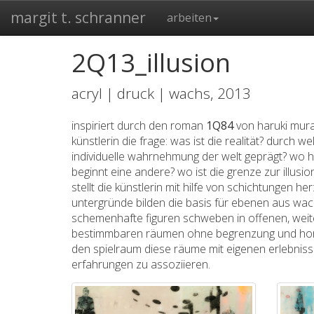
margit t. schranner
arbeiten
2Q13_illusion
acryl | druck | wachs, 2013
inspiriert durch den roman
1Q84
von haruki mura
künstlerin die frage: was ist die realität? durch we
individuelle wahrnehmung der welt geprägt? wo h
beginnt eine andere? wo ist die grenze zur illusi
stellt die künstlerin mit hilfe von schichtungen her
untergründe bilden die basis für ebenen aus wach
schemenhafte figuren schweben in offenen, weit
bestimmbaren räumen ohne begrenzung und horiz
den spielraum diese räume mit eigenen erlebnis
erfahrungen zu assoziieren.