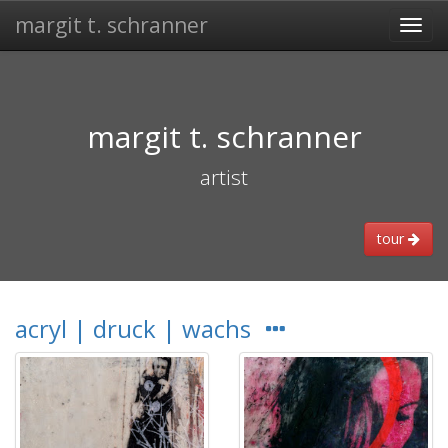
margit t. schranner
Togg
navi
margit t. schranner
artist
tour
acryl | druck | wachs